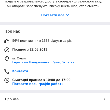
подачею зварювального дроту в середовищі захисного газу.
Такі апарати забезпечують високу якість шва, стабільність
процесу та високу продуктивність.
Показати все
До групи входять:
зварювальні напівавтомати
MIG/MAG
різної
потужності
Про нас
апарати для роботи з газом та без газу (Flux)
96% позитивних з 1338 відгуків за рік
побутові, напівпрофесійні та професійні моделі
Обладнання підходить для зварювання чорних металів,
Працює з 22.08.2019
нержавіючої сталі та алюмінію (залежно від типу дроту та
газу). Напівавтоматичне зварювання дозволяє отримувати
м. Суми
Герасима Кондратьева, Суми, Україна
рівні, акуратні шви з мінімальною кількістю бризок, що
особливо важливо для кузовних і точних робіт.
Контакти
Сфера застосування:
Сьогодні працює з 10:00 до 17:00
СТО та кузовний ремонт
Показати весь графік роботи
будівельні та монтажні роботи
виробничі та слюсарні майстерні
Про нас
виготовлення та ремонт металоконструкцій
домашнє та професійне використання