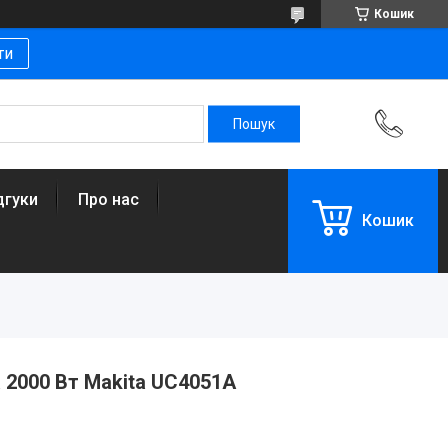
Кошик
ти
дгуки
Про нас
Кошик
 2000 Вт Makita UC4051A