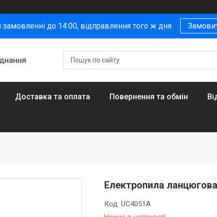
 замовленні до 14:00, відправлення того ж дня.
Замови
аднання
Доставка та оплата
Повернення та обмін
Ві
Електропила ланцюгова
Код:
UC4051A