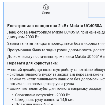
Опис
Електропила ланцюгова 2 кВт Makita UC4030A
Ланцюгова електропила Makita UC4051A призначена для
двигуном 2000 Вт.
Заміна та натяг ланцюга проводиться без використання
Прогумована бічна та задня ручки допомагають досяг
До комплекту постачання, крім пилки Makita UC4051A в
Переваги для користувача:
— новий дизайн, що полегшує роботу та технічне обсл
- система плавного пуску та захист від перевантажень
- заміна та натяг пиляльного ланцюга без допомоги ін
- оптимально розміщена зручна ручка
- великі металеві зубці для точного напрямку розрізу
Споживана потужність 2000 Вт
Швидкість руху ланцюга 14,5 м/с
Довжина шини 40 см