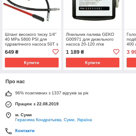
Шланг високого тиску 1/4"
Лічильник палива GEKO
Голо
40 MPa 5800 PSI для
G00971 для дизельного
поді
гідравлічного насоса 50Т з
насоса 20-120 л/хв
400 
ручкою та кутовим
витратомір 1"
G80
649
1 189
3 9
₴
₴
адаптером
Купити
Купити
Про нас
96% позитивних з 1337 відгуків за рік
Працює з 22.08.2019
м. Суми
Герасима Кондратьева, Суми, Україна
Контакти