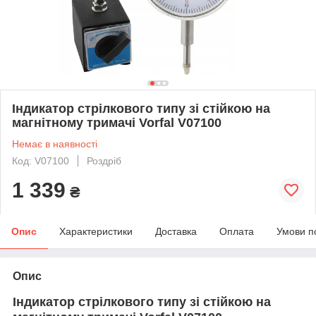
Індикатор стрілкового типу зі стійкою на
магнітному тримачі Vorfal V07100
Немає в наявності
Код: V07100
Роздріб
1 339
₴
Опис
Характеристики
Доставка
Оплата
Умови п
Опис
Індикатор стрілкового типу зі стійкою на