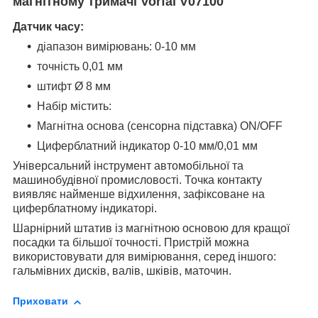
магнітному тримачі Vorfal V07100
Датчик часу:
діапазон вимірювань: 0-10 мм
точність 0,01 мм
штифт Ø 8 мм
Набір містить:
Магнітна основа (сенсорна підставка) ON/OFF
Циферблатний індикатор 0-10 мм/0,01 мм
Універсальний інструмент автомобільної та
машинобудівної промисловості. Точка контакту
виявляє найменше відхилення, зафіксоване на
циферблатному індикаторі.
Шарнірний штатив із магнітною основою для кращої
посадки та більшої точності. Пристрій можна
використовувати для вимірювання, серед іншого:
гальмівних дисків, валів, шківів, маточин.
Приховати