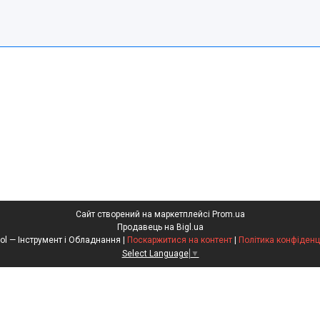
Сайт створений на маркетплейсі
Prom.ua
Продавець на Bigl.ua
ㅤEuroTool — Інструмент і Обладнання |
Поскаржитися на контент
|
Політика конфіденц
Select Language
▼