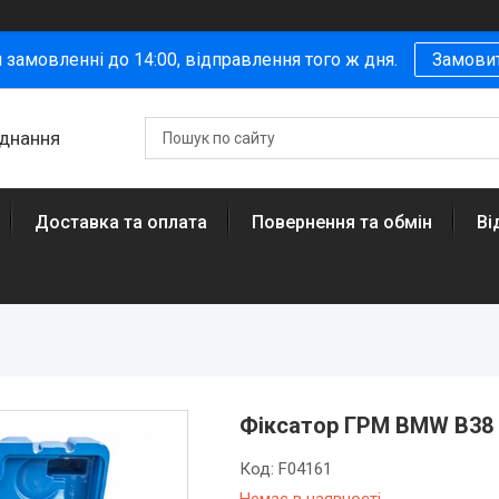
 замовленні до 14:00, відправлення того ж дня.
Замови
аднання
Доставка та оплата
Повернення та обмін
Ві
Фіксатор ГРМ BMW B38 1.
Код:
F04161