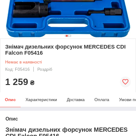
Знімач дизельних форсунок MERCEDES CDI
Falcon F05416
Немає в наявності
Код: F05416
Роздріб
1 259
₴
Опис
Характеристики
Доставка
Оплата
Умови п
Опис
Знімач дизельних форсунок MERCEDES
CDI Falcon F05416