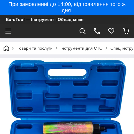
При замовленні до 14:00, відправлення того ж
дня.
ㅤEuroTool — Інструмент і Обладнання
Товари та послуги
Інструменти для СТО
Спец інстр