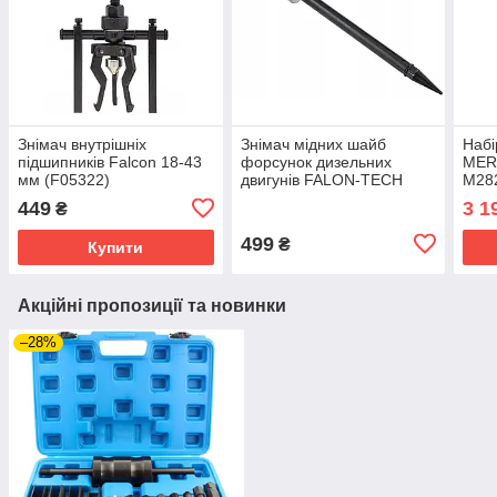
Знімач внутрішніх
Знімач мідних шайб
Набі
підшипників Falcon 18-43
форсунок дизельних
MER
мм (F05322)
двигунів FALON-TECH
M28
FT7896
Falc
449
3 1
₴
499
₴
Купити
Акційні пропозиції та новинки
–28%