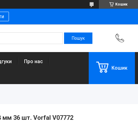
Кошик
ти
дгуки
Про нас
Кошик
 мм 36 шт. Vorfal V07772