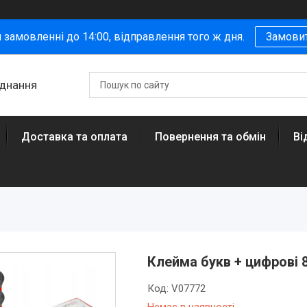
 замовленні до 14:00, відправлення того ж дня.
Замови
аднання
Доставка та оплата
Повернення та обмін
Ві
Клейма букв + цифрові 8
Код:
V07772