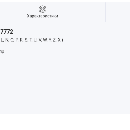
Характеристики
07772
N, O, P, R, S, T, U, V, W, Y, Z, X і
яр.