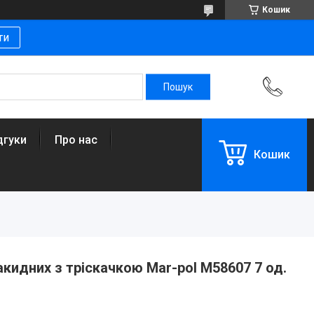
Кошик
ти
дгуки
Про нас
Кошик
акидних з тріскачкою Mar-pol M58607 7 од.