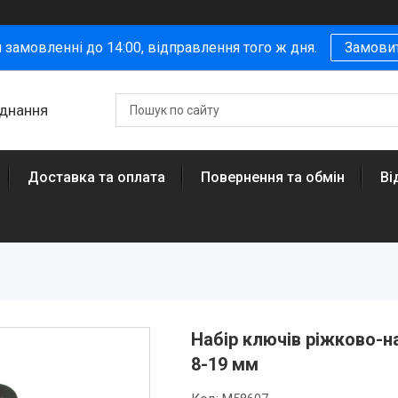
 замовленні до 14:00, відправлення того ж дня.
Замови
аднання
Доставка та оплата
Повернення та обмін
Ві
Набір ключів ріжково-н
8-19 мм