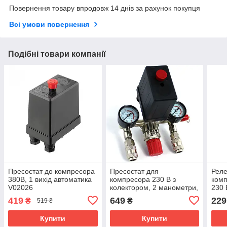
Повернення товару впродовж 14 днів за рахунок покупця
Всі умови повернення
Подібні товари компанії
Пресостат до компресора
Пресостат для
Реле
380В, 1 вихід автоматика
компресора 230 В з
комп
V02026
колектором, 2 манометри,
230 
2 швидкоз'єми 1/4", реле
прес
419
649
229
₴
₴
519 ₴
тиску 2–12 бар Vorfal
комп
V02020
підк
Купити
Купити