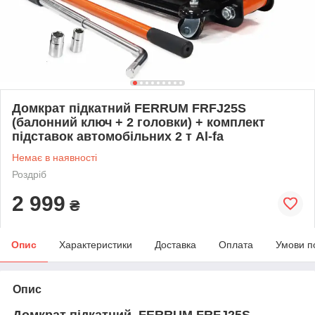
Домкрат підкатний FERRUM FRFJ25S
(балонний ключ + 2 головки) + комплект
підставок автомобільних 2 т Al-fa
Немає в наявності
Роздріб
2 999
₴
Опис
Характеристики
Доставка
Оплата
Умови п
Опис
Домкрат підкатний FERRUM FRFJ25S