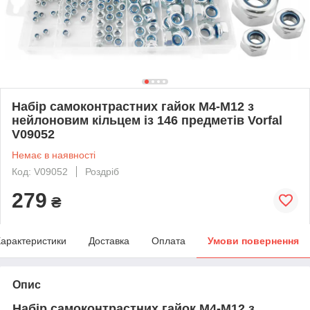
Набір самоконтрастних гайок М4-М12 з
нейлоновим кільцем із 146 предметів Vorfal
V09052
Немає в наявності
Код: V09052
Роздріб
279
₴
арактеристики
Доставка
Оплата
Умови повернення
Опис
Набір самоконтрастних гайок М4-М12 з