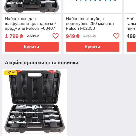
Набір хонів для
Набір плоскогубців
Набі
шліфування циліндрів із 7
довгогубців 280 мм 5 шт
галь
предметів Falcon F03407
Falcon F02053
гвин
1 799
949
499
₴
₴
2 599 ₴
1 399 ₴
Купити
Купити
Акційні пропозиції та новинки
–31%