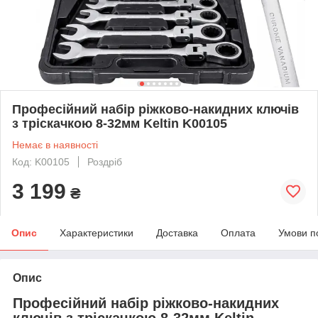
Професійний набір ріжково-накидних ключів
з тріскачкою 8-32мм Keltin K00105
Немає в наявності
Код: K00105
Роздріб
3 199
₴
Опис
Характеристики
Доставка
Оплата
Умови п
Опис
Професійний набір ріжково-накидних
ключів з тріскачкою 8-32мм Keltin