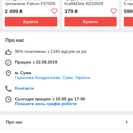
тріскачкою Falcon F07509,
Kraft&Dele KD10928
5 пр
27 предметів, головки 8–
2 499
379
599
₴
₴
22 мм, TORX E8–E22
Купити
Купити
Про нас
96% позитивних з 1340 відгуків за рік
Працює з 22.08.2019
м. Суми
Герасима Кондратьева, Суми, Україна
Контакти
Сьогодні працює з 10:00 до 17:00
Показати весь графік роботи
Про нас