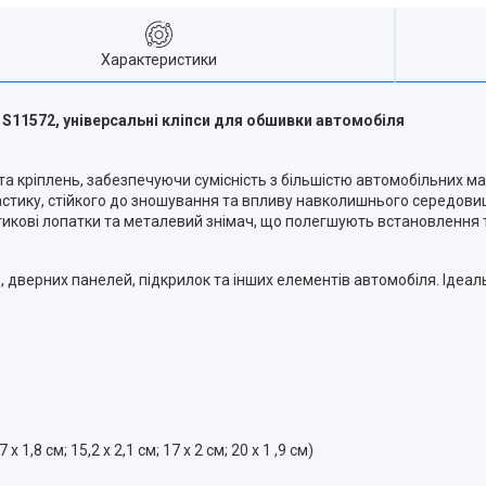
Характеристики
er S11572, універсальні кліпси для обшивки автомобіля
 та кріплень, забезпечуючи сумісність з більшістю автомобільних м
пластику, стійкого до зношування та впливу навколишнього середови
стикові лопатки та металевий знімач, що полегшують встановлення
в, дверних панелей, підкрилок та інших елементів автомобіля. Ідеа
1,8 см; 15,2 x 2,1 см; 17 x 2 см; 20 x 1 ,9 см)