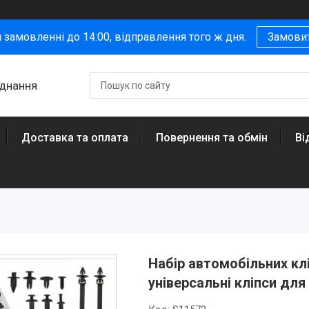
 замовленні до 14:00, відправлення того ж дня.
Замови
аднання
Доставка та оплата
Повернення та обмін
Ві
Набір автомобільних кліп
універсальні кліпси дл