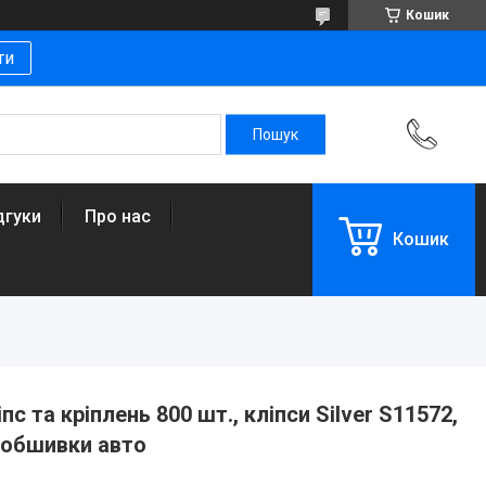
Кошик
ти
дгуки
Про нас
Кошик
с та кріплень 800 шт., кліпси Silver S11572,
я обшивки авто