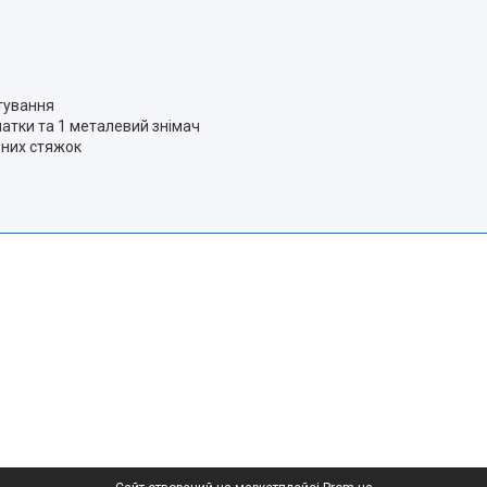
тування
патки та 1 металевий знімач
ьних стяжок