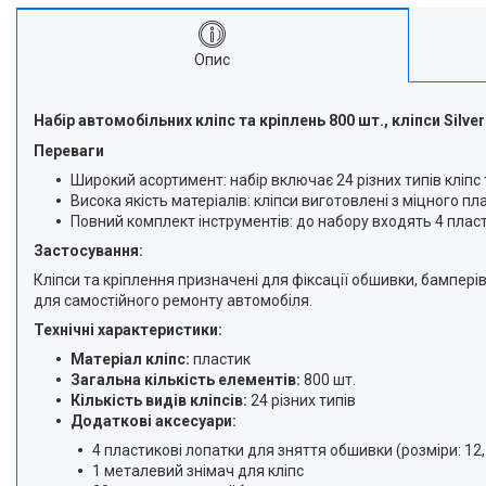
Опис
Набір автомобільних кліпс та кріплень 800 шт., кліпси Silv
Переваги
Широкий асортимент: набір включає 24 різних типів кліпс
Висока якість матеріалів: кліпси виготовлені з міцного 
Повний комплект інструментів: до набору входять 4 пла
Застосування:
Кліпси та кріплення призначені для фіксації обшивки, бампері
для самостійного ремонту автомобіля.
Технічні характеристики:
Матеріал кліпс:
пластик
Загальна кількість елементів:
800 шт.
Кількість видів кліпсів:
24 різних типів
Додаткові аксесуари:
4 пластикові лопатки для зняття обшивки (розміри: 12,7 x 
1 металевий знімач для кліпс