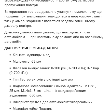
місцезнаходження несправності (або витоку) за місцем
пропускання повітря.
Використання тестера дозволяє уникнути помилок, тому що
поршень при вимірюванні знаходиться в нерухомому стані і
тиск у камері згоряння з'являється завдяки зовнішньому
джерелу повітря.
Дозволяє діагностувати двигун, що знаходиться поза
автомобілем — при капітальному ремонті або на аварійному
автомобілі.
ДІАГНОСТИЧНЕ ОБЛАДНАННЯ
Кількість одиниць: 4 од.
Манометр: 63 мм
Діапазон вимірювання: 0-100 psi (0-700 кПа); 0-7 бар
(0-700 кПа)
Тип:Тестер витоків у циліндрі двигуна
Додаткова комплектація: Свічкові адаптери: M12x1,
25 мм; M14x1, 5 мм; Шланг із швидкороз'ємним
з'єднанням: 650 мм.
Використовується для автомобілів:Універсальний
Матеріал кейсу:Пластик