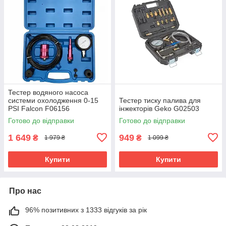
Тестер водяного насоса
системи охолодження 0-15
Тестер тиску палива для
PSI Falcon F06156
інжекторів Geko G02503
Готово до відправки
Готово до відправки
1 649
949
₴
₴
1 979 ₴
1 099 ₴
Купити
Купити
Про нас
96% позитивних з 1333 відгуків за рік