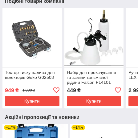
Подібні товари компанії
Тестер тиску палива для
Набір для прокачування
Ручн
інжекторів Geko G02503
та заміни гальмівної
LEX
рідини Falcon F14101
949
449
2 9
₴
₴
1 099 ₴
Купити
Купити
Акційні пропозиції та новинки
–17%
–14%