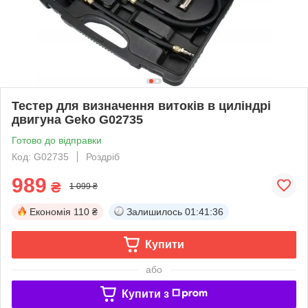
Тестер для визначення витоків в циліндрі
двигуна Geko G02735
Готово до відправки
Код: G02735
Роздріб
989
₴
1 099 ₴
Економія
110 ₴
Залишилось
01:41:36
Купити
або
Купити з