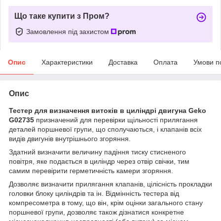
Що таке купити з Пром?
Замовлення під захистом
Опис
Характеристики
Доставка
Оплата
Умови п
Опис
Тестер для визначення витоків в циліндрі двигуна Geko
G02735
призначений для перевірки щільності прилягання
деталей поршневої групи, що сполучаються, і клапанів всіх
видів двигунів внутрішнього згоряння.
Здатний визначити величину падіння тиску стисненого
повітря, яке подається в циліндр через отвір свічки, тим
самим перевірити герметичність камери згоряння.
Дозволяє визначити прилягання клапанів, цілісність прокладки
головки блоку циліндрів та ін. Відмінність тестера від
компресометра в тому, що він, крім оцінки загального стану
поршневої групи, дозволяє також дізнатися конкретне