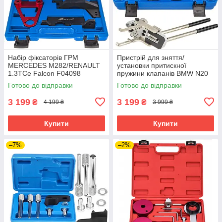
Набір фіксаторів ГРМ
Пристрій для зняття/
MERCEDES M282/RENAULT
установки притискної
1.3TCe Falcon F04098
пружини клапанів BMW N20
N26 N55 MSW MSW-VPSRI-
Готово до відправки
Готово до відправки
BMW Falcon F10310
3 199
3 199
₴
₴
4 199 ₴
3 999 ₴
Купити
Купити
–7%
–2%