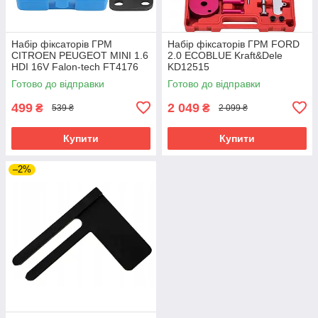
Набір фіксаторів ГРМ
Набір фіксаторів ГРМ FORD
CITROEN PEUGEOT MINI 1.6
2.0 ECOBLUE Kraft&Dele
HDI 16V Falon-tech FT4176
KD12515
Готово до відправки
Готово до відправки
499
2 049
₴
₴
539 ₴
2 099 ₴
Купити
Купити
–2%