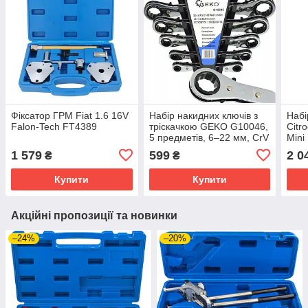
Фіксатор ГРМ Fiat 1.6 16V
Набір накидних ключів з
Набі
Falon-Tech FT4389
тріскачкою GEKO G10046,
Citr
5 предметів, 6–22 мм, CrV
Mini
1.4 
1 579
599
2 0
₴
₴
KRA
Купити
Купити
Акційні пропозиції та новинки
–24%
–20%