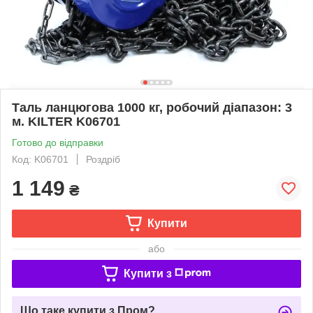
Таль ланцюгова 1000 кг, робочий діапазон: 3
м. KILTER K06701
Готово до відправки
Код: K06701
Роздріб
1 149
₴
Купити
або
Купити з
Що таке купити з Пром?