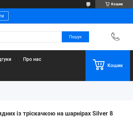
Кошик
ти
дгуки
Про нас
Кошик
дних із тріскачкою на шарнірах Silver 8