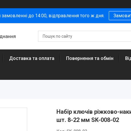
 замовленні до 14:00, відправлення того ж дня.
Замови
аднання
Доставка та оплата
Повернення та обмін
Ві
Набір ключів ріжково-наки
шт. 8-22 мм SK-008-02