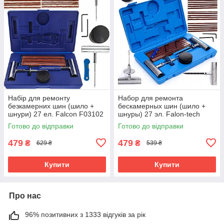
Набір для ремонту
Набор для ремонта
безкамерних шин (шило +
бескамерных шин (шило +
шнури) 27 ел. Falcon F03102
шнуры) 27 эл. Falon-tech
FT7727
Готово до відправки
Готово до відправки
479
479
₴
₴
629 ₴
539 ₴
Купити
Купити
Про нас
96% позитивних з 1333 відгуків за рік