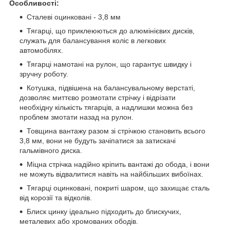
Особливості:
Сталеві оцинковані - 3,8 мм
Тягарці, що приклеюються до алюмінієвих дисків,
служать для балансування коліс в легкових
автомобілях.
Тягарці намотані на рулон, що гарантує швидку і
зручну роботу.
Котушка, підвішена на балансувальному верстаті,
дозволяє миттєво розмотати стрічку і відрізати
необхідну кількість тягарців, а надлишки можна без
проблем змотати назад на рулон.
Товщина вантажу разом зі стрічкою становить всього
3,8 мм, вони не будуть зачіпатися за затискачі
гальмівного диска.
Міцна стрічка надійно кріпить вантажі до обода, і вони
не можуть відвалитися навіть на найбільших вибоїнах.
Тягарці оцинковані, покриті шаром, що захищає сталь
від корозії та відколів.
Блиск цинку ідеально підходить до блискучих,
металевих або хромованих ободів.