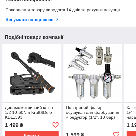
Повернення товару впродовж 14 днів за рахунок покупця
Всі умови повернення
Подібні товари компанії
Динамометричний ключ
Повітряний фільтр-
Клю
1/2 10-60Nm Kraft&Dele
осушувач для фарбування
1/4"
KD11393
+ редуктор (1/2", 10 бар)
наса
Kraft&dele. KD5851
TEC
1 499
1 1
₴
1 599
₴
Купити