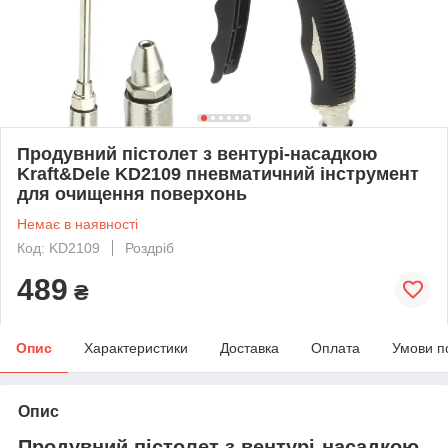
Продувний пістолет з вентурі-насадкою
Kraft&Dele KD2109 пневматичний інструмент
для очищення поверхонь
Немає в наявності
Код: KD2109
Роздріб
489
₴
Опис
Характеристики
Доставка
Оплата
Умови п
Опис
Продувний пістолет з вентурі-насадкою