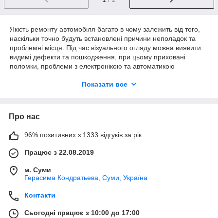
Якість ремонту автомобіля багато в чому залежить від того,
наскільки точно будуть встановлені причини неполадок та
проблемні місця. Під час візуального огляду можна виявити
видимі дефекти та пошкодження, при цьому приховані
поломки, проблеми з електронікою та автоматикою
вимагають іншого підходу. Сучасне діагностичне обладнання
Показати все
для автосервісу дозволяє швидко та безпомилково визначити
несправність будь-якого характеру та масштабу. Достовірне
рішення дозволяє підібрати найбільш ефективний спосіб
усунення проблем, уникнути повторних поломок авто в
Про нас
післяремонтному періоді та додаткових витрат.
96% позитивних з 1333 відгуків за рік
Працює з 22.08.2019
м. Суми
Герасима Кондратьева, Суми, Україна
Контакти
Сьогодні працює з 10:00 до 17:00