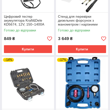
Цифровий тестер
Стенд для перевірки
акумулятора Kraft&Dele
дизельних форсунок з
KD5674, 12V, 150–1400A
манометром і нарізними
(CCA)
адаптерами KRAFT&DELE
Готово до відправки
Готово до відправки
KD12540 600 бар, тестер
форсунок TDI Common
849
3 649
₴
₴
Купити
Купити
–14%
–17%