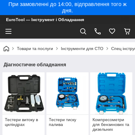
При замовленні до 14:00, відправлення того ж
дня.
ㅤEuroTool — Інструмент і Обладнання
Товари та послуги
Інструменти для СТО
Спец інстр
Діагностичне обладнання
Тестери витоку в
Тестери тиску
Компресометри
циліндрах
палива
для бензинових та
дизельних
двигунів