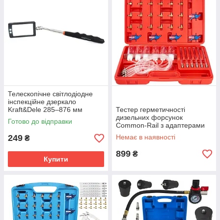
Телескопічне світлодіодне
інспекційне дзеркало
Kraft&Dele 285–876 мм
Тестер герметичності
KD10189
дизельних форсунок
Готово до відправки
Common-Rail з адаптерами
Kraft&Dele KD10698
249
Немає в наявності
₴
899
₴
Купити