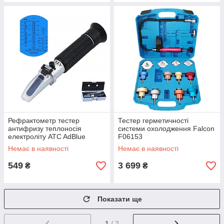
Рефрактометр тестер
Тестер герметичності
антифризу теплоносія
системи охолодження Falcon
електроліту ATC AdBlue
F06153
Falcon F06151
Немає в наявності
Немає в наявності
549
3 699
₴
₴
Показати ще
1
/ 2