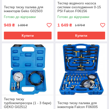
Тестер водяного насоса
Тестер тиску палива для
системи охолодження 0-15
інжекторів Geko G02503
PSI Falcon F06156
Готово до відправки
Готово до відправки
949
1 649
₴
₴
1 099 ₴
1 979 ₴
Купити
Купити
Тестер тиску
турбокомпресора (1 - 3 бари)
Тестер тиску палива для
GEKO G02512
інжекторів Falcon F06005