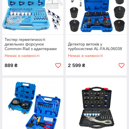
Тестер герметичності
дизельних форсунок
Детектор витоків у
Common-Rail з адаптерами
турбосистемі AL-FA AL06038
FALON-TECH FT0135
Немає в наявності
Немає в наявності
889
2 599
₴
₴