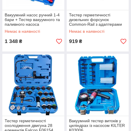
Вакуумний насос ручний 1-4
Тестер герметичності
бари + Тестер вакуумного та
дизельних форсунок
паливного насоса
Common-Rail з адаптерами
вакуумометр KILTER
Geko G02655
Немає в наявності
Немає в наявності
(K03005+K03004)
1 348
919
₴
₴
Тестер герметичності
Вакуумний тестер витоків у
охолодження двигуна 28
циліндрах із насосом KILTER
елементів Falcon F06154
K03006