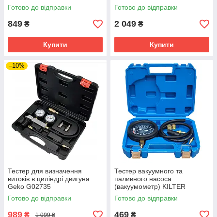
Готово до відправки
Готово до відправки
849
2 049
₴
₴
Купити
Купити
–10%
Тестер для визначення
Тестер вакуумного та
витоків в циліндрі двигуна
паливного насоса
Geko G02735
(вакуумометр) KILTER
K03004, 6 елементів
Готово до відправки
Готово до відправки
989
469
₴
₴
1 099 ₴